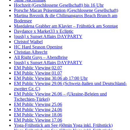
Hochzeit (Geschlossene Gesellschaft) bis 16 Uhr
Porsche Macan Präsentation (Geschlossene Gesellschaft)
Martina Breznik & die Chilimangaros Beach Brunch am
Bodensee
Magdalena Grabher am Klavier – Frühstück am Sonntag
Daydance x Market33 x Ecliptic
[push] x Sunset Affairs DAYPARTY
Christof Waibel
HC Hard Season Opening
Christian Albrecht
All Right Guys – Abendbrise
[push] x Sunset Affairs DAYPARTY
EM Public Viewing 02.07
EM Public Viewing 01.07
EM Public Viewing 30.06 ab 17:00 Uhr
EM Public Viewing 29.06 (Schweiz-Italien und Deutschland-
zweiter Gr. C)
EM Public Viewing 26.06 – (Ukraine-Belgien und
Tschechien-Türkei)
EM Public Viewing 25.06
EM Public Viewing 24.06
EM Public Viewing 18.06
EM Public Viewing 17.06
Yoga-Frühstück am See (60min Yoga inkl. Frühstück)