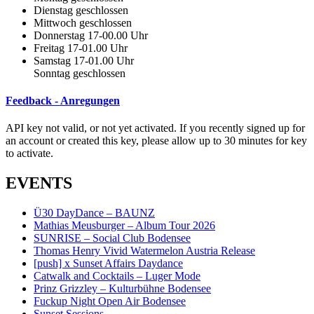
Dienstag geschlossen
Mittwoch geschlossen
Donnerstag 17-00.00 Uhr
Freitag 17-01.00 Uhr
Samstag 17-01.00 Uhr
Sonntag geschlossen
Feedback - Anregungen
API key not valid, or not yet activated. If you recently signed up for
an account or created this key, please allow up to 30 minutes for key
to activate.
EVENTS
Ü30 DayDance – BAUNZ
Mathias Meusburger – Album Tour 2026
SUNRISE – Social Club Bodensee
Thomas Henry Vivid Watermelon Austria Release
[push] x Sunset Affairs Daydance
Catwalk and Cocktails – Luger Mode
Prinz Grizzley – Kulturbühne Bodensee
Fuckup Night Open Air Bodensee
Sunset Sessions