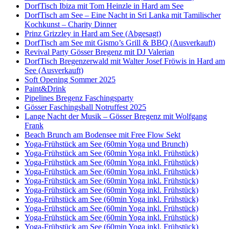
DorfTisch Ibiza mit Tom Heinzle in Hard am See
DorfTisch am See – Eine Nacht in Sri Lanka mit Tamilischer
Kochkunst – Charity Dinner
Prinz Grizzley in Hard am See (Abgesagt)
DorfTisch am See mit Gismo’s Grill & BBQ (Ausverkauft)
Revival Party Gösser Bregenz mit DJ Valerian
DorfTisch Bregenzerwald mit Walter Josef Fröwis in Hard am
See (Ausverkauft)
Soft Opening Sommer 2025
Paint&Drink
Pipelines Bregenz Faschingsparty
Gösser Faschingsball Notruffest 2025
Lange Nacht der Musik – Gösser Bregenz mit Wolfgang
Frank
Beach Brunch am Bodensee mit Free Flow Sekt
Yoga-Frühstück am See (60min Yoga und Brunch)
Yoga-Frühstück am See (60min Yoga inkl. Frühstück)
Yoga-Frühstück am See (60min Yoga inkl. Frühstück)
Yoga-Frühstück am See (60min Yoga inkl. Frühstück)
Yoga-Frühstück am See (60min Yoga inkl. Frühstück)
Yoga-Frühstück am See (60min Yoga inkl. Frühstück)
Yoga-Frühstück am See (60min Yoga inkl. Frühstück)
Yoga-Frühstück am See (60min Yoga inkl. Frühstück)
Yoga-Frühstück am See (60min Yoga inkl. Frühstück)
Yoga-Frühstück am See (60min Yoga inkl. Frühstück)