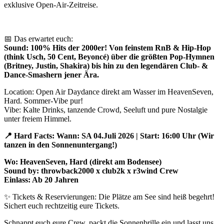
exklusive Open-Air-Zeitreise.
📅 Das erwartet euch:
Sound: 100% Hits der 2000er! Von feinstem RnB & Hip-Hop
(think Usch, 50 Cent, Beyoncé) über die größten Pop-Hymnen
(Britney, Justin, Shakira) bis hin zu den legendären Club- &
Dance-Smashern jener Ära.
Location: Open Air Daydance direkt am Wasser im HeavenSeven,
Hard. Sommer-Vibe pur!
Vibe: Kalte Drinks, tanzende Crowd, Seeluft und pure Nostalgie
unter freiem Himmel.
📍 Hard Facts: Wann: SA 04.Juli 2026 | Start: 16:00 Uhr (Wir
tanzen in den Sonnenuntergang!)
Wo: HeavenSeven, Hard (direkt am Bodensee)
Sound by: throwback2000 x club2k x r3wind Crew
Einlass: Ab 20 Jahren
✨ Tickets & Reservierungen: Die Plätze am See sind heiß begehrt!
Sichert euch rechtzeitig eure Tickets.
Schnappt euch eure Crew, packt die Sonnenbrille ein und lasst uns