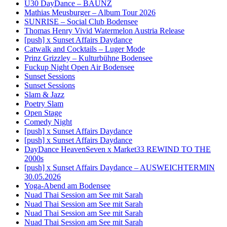
Ü30 DayDance – BAUNZ
Mathias Meusburger – Album Tour 2026
SUNRISE – Social Club Bodensee
Thomas Henry Vivid Watermelon Austria Release
[push] x Sunset Affairs Daydance
Catwalk and Cocktails – Luger Mode
Prinz Grizzley – Kulturbühne Bodensee
Fuckup Night Open Air Bodensee
Sunset Sessions
Sunset Sessions
Slam & Jazz
Poetry Slam
Open Stage
Comedy Night
[push] x Sunset Affairs Daydance
[push] x Sunset Affairs Daydance
DayDance HeavenSeven x Market33 REWIND TO THE
2000s
[push] x Sunset Affairs Daydance – AUSWEICHTERMIN
30.05.2026
Yoga-Abend am Bodensee
Nuad Thai Session am See mit Sarah
Nuad Thai Session am See mit Sarah
Nuad Thai Session am See mit Sarah
Nuad Thai Session am See mit Sarah