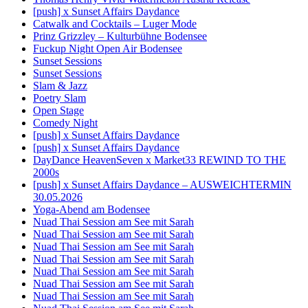
[push] x Sunset Affairs Daydance
Catwalk and Cocktails – Luger Mode
Prinz Grizzley – Kulturbühne Bodensee
Fuckup Night Open Air Bodensee
Sunset Sessions
Sunset Sessions
Slam & Jazz
Poetry Slam
Open Stage
Comedy Night
[push] x Sunset Affairs Daydance
[push] x Sunset Affairs Daydance
DayDance HeavenSeven x Market33 REWIND TO THE
2000s
[push] x Sunset Affairs Daydance – AUSWEICHTERMIN
30.05.2026
Yoga-Abend am Bodensee
Nuad Thai Session am See mit Sarah
Nuad Thai Session am See mit Sarah
Nuad Thai Session am See mit Sarah
Nuad Thai Session am See mit Sarah
Nuad Thai Session am See mit Sarah
Nuad Thai Session am See mit Sarah
Nuad Thai Session am See mit Sarah