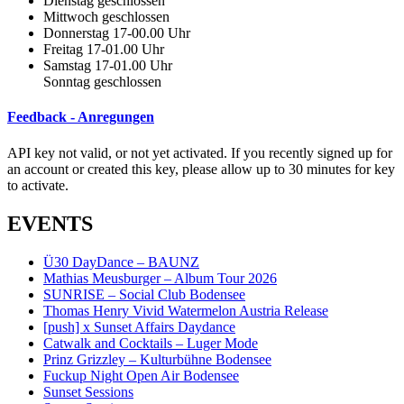
Dienstag geschlossen
Mittwoch geschlossen
Donnerstag 17-00.00 Uhr
Freitag 17-01.00 Uhr
Samstag 17-01.00 Uhr
Sonntag geschlossen
Feedback - Anregungen
API key not valid, or not yet activated. If you recently signed up for
an account or created this key, please allow up to 30 minutes for key
to activate.
EVENTS
Ü30 DayDance – BAUNZ
Mathias Meusburger – Album Tour 2026
SUNRISE – Social Club Bodensee
Thomas Henry Vivid Watermelon Austria Release
[push] x Sunset Affairs Daydance
Catwalk and Cocktails – Luger Mode
Prinz Grizzley – Kulturbühne Bodensee
Fuckup Night Open Air Bodensee
Sunset Sessions