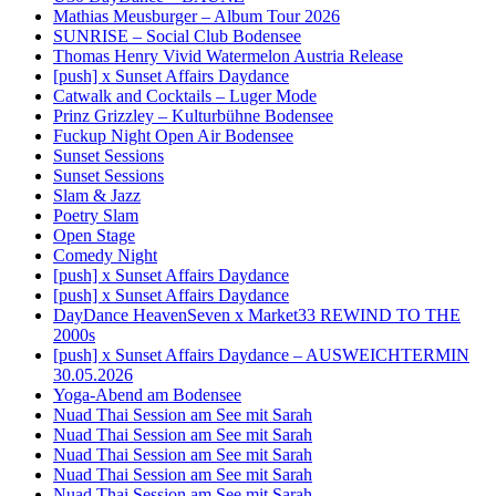
Mathias Meusburger – Album Tour 2026
SUNRISE – Social Club Bodensee
Thomas Henry Vivid Watermelon Austria Release
[push] x Sunset Affairs Daydance
Catwalk and Cocktails – Luger Mode
Prinz Grizzley – Kulturbühne Bodensee
Fuckup Night Open Air Bodensee
Sunset Sessions
Sunset Sessions
Slam & Jazz
Poetry Slam
Open Stage
Comedy Night
[push] x Sunset Affairs Daydance
[push] x Sunset Affairs Daydance
DayDance HeavenSeven x Market33 REWIND TO THE
2000s
[push] x Sunset Affairs Daydance – AUSWEICHTERMIN
30.05.2026
Yoga-Abend am Bodensee
Nuad Thai Session am See mit Sarah
Nuad Thai Session am See mit Sarah
Nuad Thai Session am See mit Sarah
Nuad Thai Session am See mit Sarah
Nuad Thai Session am See mit Sarah