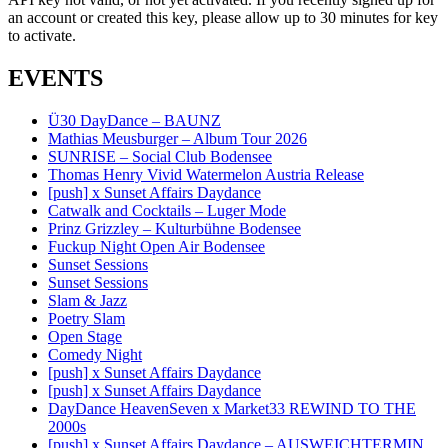
an account or created this key, please allow up to 30 minutes for key
to activate.
EVENTS
Ü30 DayDance – BAUNZ
Mathias Meusburger – Album Tour 2026
SUNRISE – Social Club Bodensee
Thomas Henry Vivid Watermelon Austria Release
[push] x Sunset Affairs Daydance
Catwalk and Cocktails – Luger Mode
Prinz Grizzley – Kulturbühne Bodensee
Fuckup Night Open Air Bodensee
Sunset Sessions
Sunset Sessions
Slam & Jazz
Poetry Slam
Open Stage
Comedy Night
[push] x Sunset Affairs Daydance
[push] x Sunset Affairs Daydance
DayDance HeavenSeven x Market33 REWIND TO THE
2000s
[push] x Sunset Affairs Daydance – AUSWEICHTERMIN