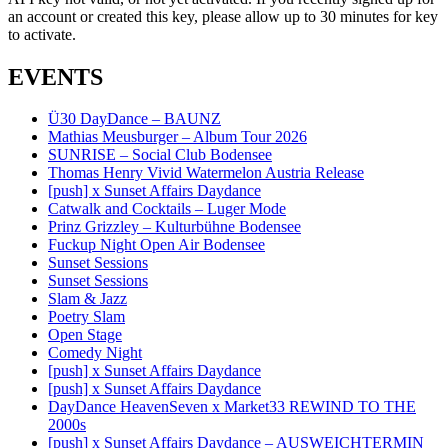
an account or created this key, please allow up to 30 minutes for key
to activate.
EVENTS
Ü30 DayDance – BAUNZ
Mathias Meusburger – Album Tour 2026
SUNRISE – Social Club Bodensee
Thomas Henry Vivid Watermelon Austria Release
[push] x Sunset Affairs Daydance
Catwalk and Cocktails – Luger Mode
Prinz Grizzley – Kulturbühne Bodensee
Fuckup Night Open Air Bodensee
Sunset Sessions
Sunset Sessions
Slam & Jazz
Poetry Slam
Open Stage
Comedy Night
[push] x Sunset Affairs Daydance
[push] x Sunset Affairs Daydance
DayDance HeavenSeven x Market33 REWIND TO THE
2000s
[push] x Sunset Affairs Daydance – AUSWEICHTERMIN