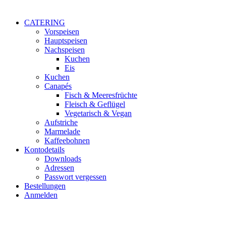
CATERING
Vorspeisen
Hauptspeisen
Nachspeisen
Kuchen
Eis
Kuchen
Canapés
Fisch & Meeresfrüchte
Fleisch & Geflügel
Vegetarisch & Vegan
Aufstriche
Marmelade
Kaffeebohnen
Kontodetails
Downloads
Adressen
Passwort vergessen
Bestellungen
Anmelden