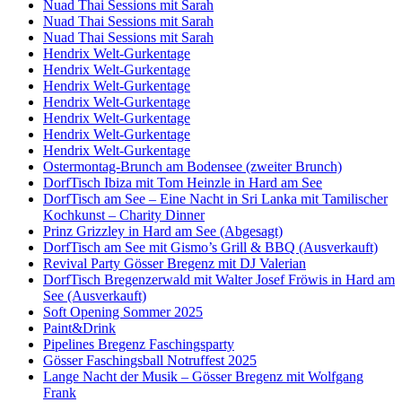
Nuad Thai Sessions mit Sarah
Nuad Thai Sessions mit Sarah
Nuad Thai Sessions mit Sarah
Hendrix Welt-Gurkentage
Hendrix Welt-Gurkentage
Hendrix Welt-Gurkentage
Hendrix Welt-Gurkentage
Hendrix Welt-Gurkentage
Hendrix Welt-Gurkentage
Hendrix Welt-Gurkentage
Ostermontag-Brunch am Bodensee (zweiter Brunch)
DorfTisch Ibiza mit Tom Heinzle in Hard am See
DorfTisch am See – Eine Nacht in Sri Lanka mit Tamilischer
Kochkunst – Charity Dinner
Prinz Grizzley in Hard am See (Abgesagt)
DorfTisch am See mit Gismo’s Grill & BBQ (Ausverkauft)
Revival Party Gösser Bregenz mit DJ Valerian
DorfTisch Bregenzerwald mit Walter Josef Fröwis in Hard am
See (Ausverkauft)
Soft Opening Sommer 2025
Paint&Drink
Pipelines Bregenz Faschingsparty
Gösser Faschingsball Notruffest 2025
Lange Nacht der Musik – Gösser Bregenz mit Wolfgang
Frank