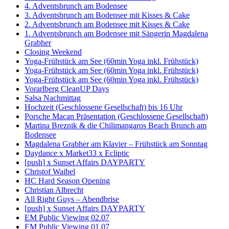
4. Adventsbrunch am Bodensee
3. Adventsbrunch am Bodensee mit Kisses & Cake
2. Adventsbrunch am Bodensee mit Kisses & Cake
1. Adventsbrunch am Bodensee mit Sängerin Magdalena
Grabher
Closing Weekend
Yoga-Frühstück am See (60min Yoga inkl. Frühstück)
Yoga-Frühstück am See (60min Yoga inkl. Frühstück)
Yoga-Frühstück am See (60min Yoga inkl. Frühstück)
Vorarlberg CleanUP Days
Salsa Nachmittag
Hochzeit (Geschlossene Gesellschaft) bis 16 Uhr
Porsche Macan Präsentation (Geschlossene Gesellschaft)
Martina Breznik & die Chilimangaros Beach Brunch am
Bodensee
Magdalena Grabher am Klavier – Frühstück am Sonntag
Daydance x Market33 x Ecliptic
[push] x Sunset Affairs DAYPARTY
Christof Waibel
HC Hard Season Opening
Christian Albrecht
All Right Guys – Abendbrise
[push] x Sunset Affairs DAYPARTY
EM Public Viewing 02.07
EM Public Viewing 01.07