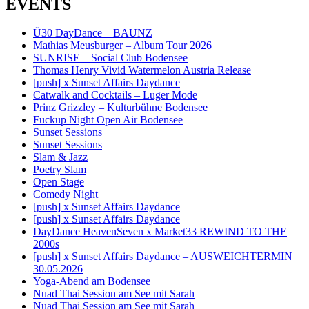
EVENTS
Ü30 DayDance – BAUNZ
Mathias Meusburger – Album Tour 2026
SUNRISE – Social Club Bodensee
Thomas Henry Vivid Watermelon Austria Release
[push] x Sunset Affairs Daydance
Catwalk and Cocktails – Luger Mode
Prinz Grizzley – Kulturbühne Bodensee
Fuckup Night Open Air Bodensee
Sunset Sessions
Sunset Sessions
Slam & Jazz
Poetry Slam
Open Stage
Comedy Night
[push] x Sunset Affairs Daydance
[push] x Sunset Affairs Daydance
DayDance HeavenSeven x Market33 REWIND TO THE
2000s
[push] x Sunset Affairs Daydance – AUSWEICHTERMIN
30.05.2026
Yoga-Abend am Bodensee
Nuad Thai Session am See mit Sarah
Nuad Thai Session am See mit Sarah