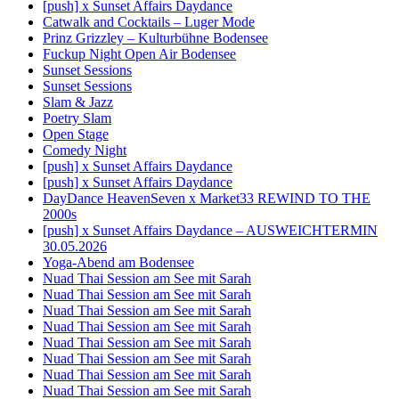
[push] x Sunset Affairs Daydance
Catwalk and Cocktails – Luger Mode
Prinz Grizzley – Kulturbühne Bodensee
Fuckup Night Open Air Bodensee
Sunset Sessions
Sunset Sessions
Slam & Jazz
Poetry Slam
Open Stage
Comedy Night
[push] x Sunset Affairs Daydance
[push] x Sunset Affairs Daydance
DayDance HeavenSeven x Market33 REWIND TO THE
2000s
[push] x Sunset Affairs Daydance – AUSWEICHTERMIN
30.05.2026
Yoga-Abend am Bodensee
Nuad Thai Session am See mit Sarah
Nuad Thai Session am See mit Sarah
Nuad Thai Session am See mit Sarah
Nuad Thai Session am See mit Sarah
Nuad Thai Session am See mit Sarah
Nuad Thai Session am See mit Sarah
Nuad Thai Session am See mit Sarah
Nuad Thai Session am See mit Sarah