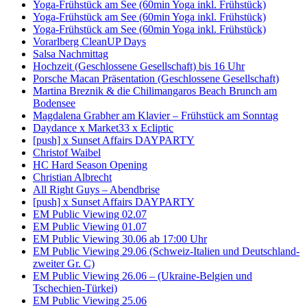
Yoga-Frühstück am See (60min Yoga inkl. Frühstück)
Yoga-Frühstück am See (60min Yoga inkl. Frühstück)
Yoga-Frühstück am See (60min Yoga inkl. Frühstück)
Vorarlberg CleanUP Days
Salsa Nachmittag
Hochzeit (Geschlossene Gesellschaft) bis 16 Uhr
Porsche Macan Präsentation (Geschlossene Gesellschaft)
Martina Breznik & die Chilimangaros Beach Brunch am
Bodensee
Magdalena Grabher am Klavier – Frühstück am Sonntag
Daydance x Market33 x Ecliptic
[push] x Sunset Affairs DAYPARTY
Christof Waibel
HC Hard Season Opening
Christian Albrecht
All Right Guys – Abendbrise
[push] x Sunset Affairs DAYPARTY
EM Public Viewing 02.07
EM Public Viewing 01.07
EM Public Viewing 30.06 ab 17:00 Uhr
EM Public Viewing 29.06 (Schweiz-Italien und Deutschland-
zweiter Gr. C)
EM Public Viewing 26.06 – (Ukraine-Belgien und
Tschechien-Türkei)
EM Public Viewing 25.06