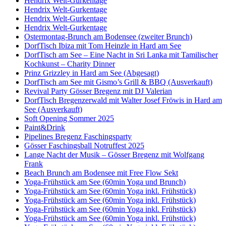
Hendrix Welt-Gurkentage
Hendrix Welt-Gurkentage
Hendrix Welt-Gurkentage
Hendrix Welt-Gurkentage
Ostermontag-Brunch am Bodensee (zweiter Brunch)
DorfTisch Ibiza mit Tom Heinzle in Hard am See
DorfTisch am See – Eine Nacht in Sri Lanka mit Tamilischer
Kochkunst – Charity Dinner
Prinz Grizzley in Hard am See (Abgesagt)
DorfTisch am See mit Gismo’s Grill & BBQ (Ausverkauft)
Revival Party Gösser Bregenz mit DJ Valerian
DorfTisch Bregenzerwald mit Walter Josef Fröwis in Hard am
See (Ausverkauft)
Soft Opening Sommer 2025
Paint&Drink
Pipelines Bregenz Faschingsparty
Gösser Faschingsball Notruffest 2025
Lange Nacht der Musik – Gösser Bregenz mit Wolfgang
Frank
Beach Brunch am Bodensee mit Free Flow Sekt
Yoga-Frühstück am See (60min Yoga und Brunch)
Yoga-Frühstück am See (60min Yoga inkl. Frühstück)
Yoga-Frühstück am See (60min Yoga inkl. Frühstück)
Yoga-Frühstück am See (60min Yoga inkl. Frühstück)
Yoga-Frühstück am See (60min Yoga inkl. Frühstück)