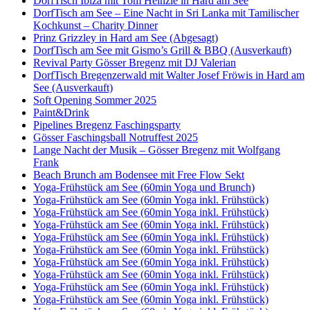
DorfTisch Ibiza mit Tom Heinzle in Hard am See
DorfTisch am See – Eine Nacht in Sri Lanka mit Tamilischer
Kochkunst – Charity Dinner
Prinz Grizzley in Hard am See (Abgesagt)
DorfTisch am See mit Gismo’s Grill & BBQ (Ausverkauft)
Revival Party Gösser Bregenz mit DJ Valerian
DorfTisch Bregenzerwald mit Walter Josef Fröwis in Hard am
See (Ausverkauft)
Soft Opening Sommer 2025
Paint&Drink
Pipelines Bregenz Faschingsparty
Gösser Faschingsball Notruffest 2025
Lange Nacht der Musik – Gösser Bregenz mit Wolfgang
Frank
Beach Brunch am Bodensee mit Free Flow Sekt
Yoga-Frühstück am See (60min Yoga und Brunch)
Yoga-Frühstück am See (60min Yoga inkl. Frühstück)
Yoga-Frühstück am See (60min Yoga inkl. Frühstück)
Yoga-Frühstück am See (60min Yoga inkl. Frühstück)
Yoga-Frühstück am See (60min Yoga inkl. Frühstück)
Yoga-Frühstück am See (60min Yoga inkl. Frühstück)
Yoga-Frühstück am See (60min Yoga inkl. Frühstück)
Yoga-Frühstück am See (60min Yoga inkl. Frühstück)
Yoga-Frühstück am See (60min Yoga inkl. Frühstück)
Yoga-Frühstück am See (60min Yoga inkl. Frühstück)