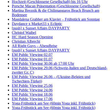
Hochzeit (Geschlossene Gesellschaft) bis 16 Uhr
Porsche Macan Präsentation (Geschlossene Gesellschaft)
Martina Breznik & die Chilimangaros Beach Brunch am
Bodensee
Magdalena Grabher am Klavier – Frühstück am Sonntag
Daydance x Market33 x Ecliptic
[push] x Sunset Affairs DAYPARTY
Christof Waibel
HC Hard Season Opening
Christian Albrecht
All Right Guys – Abendbrise
[push] x Sunset Affairs DAYPARTY
EM Public Viewing 02.07
EM Public Viewing 01.07
EM Public Viewing 30.06 ab 17:00 Uhr
EM Public Viewing 29.06 (Schweiz-Italien und Deutschland-
zweiter Gr. C)
EM Public Viewing 26.06 – (Ukraine-Belgien und
Tschechien-Türkei)
EM Public Viewing 25.06
EM Public Viewing 24.06
EM Public Viewing 18.06
EM Public Viewing 17.06
Yoga-Frühstück am See (60min Yoga inkl. Frühstück)
Yoga-Frühstück am See (60min Yoga inkl. Frühstück)