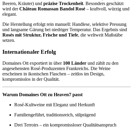
Beeren, Kräuter) und
präzise Trockenheit
. Besonders geschätzt
wird der
Château Romassan Bandol Rosé
– kraftvoll, würzig und
elegant.
Die Herstellung erfolgt rein manuell: Handlese, selektive Pressung
und langsame Gärung bei niedriger Temperatur. Das Ergebnis sind
Rosés mit Struktur, Frische und Tiefe
, die weltweit Maßstäbe
setzen.
Internationaler Erfolg
Domaines Ott exportiert in über
100 Länder
und zählt zu den
angesehensten Rosé-Produzenten Frankreichs. Die Weine
erscheinen in ikonischen Flaschen – zeitlos im Design,
kompromisslos in der Qualität.
Warum Domaines Ott zu Heaven7 passt
Rosé-Kultweine mit Eleganz und Herkunft
Familiengeführt, traditionsreich, stilprägend
Drei Terroirs – ein kompromissloser Qualitätsanspruch