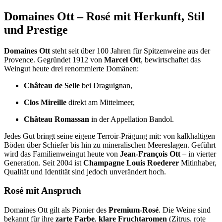
Domaines Ott – Rosé mit Herkunft, Stil
und Prestige
Domaines Ott
steht seit über 100 Jahren für Spitzenweine aus der
Provence. Gegründet 1912 von
Marcel Ott
, bewirtschaftet das
Weingut heute drei renommierte Domänen:
Château de Selle
bei Draguignan,
Clos Mireille
direkt am Mittelmeer,
Château Romassan
in der Appellation Bandol.
Jedes Gut bringt seine eigene Terroir-Prägung mit: von kalkhaltigen
Böden über Schiefer bis hin zu mineralischen Meereslagen. Geführt
wird das Familienweingut heute von
Jean-François Ott
– in vierter
Generation. Seit 2004 ist
Champagne Louis Roederer
Mitinhaber,
Qualität und Identität sind jedoch unverändert hoch.
Rosé mit Anspruch
Domaines Ott gilt als Pionier des
Premium-Rosé
. Die Weine sind
bekannt für ihre
zarte Farbe
,
klare Fruchtaromen
(Zitrus, rote