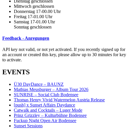
Dienstag geschlossen
Mittwoch geschlossen
Donnerstag 17-00.00 Uhr
Freitag 17-01.00 Uhr
Samstag 17-01.00 Uhr
Sonntag geschlossen
Feedback - Anregungen
API key not valid, or not yet activated. If you recently signed up for
an account or created this key, please allow up to 30 minutes for key
to activate.
EVENTS
Ü30 DayDance – BAUNZ
Mathias Meusburger – Album Tour 2026
SUNRISE – Social Club Bodensee
Thomas Henry Vivid Watermelon Austria Release
[push] x Sunset Affairs Daydance
Catwalk and Cocktails – Luger Mode
Prinz Grizzley – Kulturbühne Bodensee
Fuckup Night Open Air Bodensee
Sunset Sessions