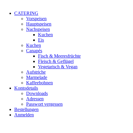
CATERING
Vorspeisen
Hauptspeisen
Nachspeisen
Kuchen
Eis
Kuchen
Canapés
Fisch & Meeresfrüchte
Fleisch & Geflügel
Vegetarisch & Vegan
Aufstriche
Marmelade
Kaffeebohnen
Kontodetails
Downloads
Adressen
Passwort vergessen
Bestellungen
Anmelden