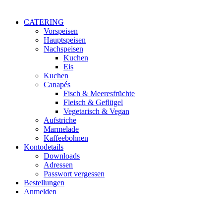
CATERING
Vorspeisen
Hauptspeisen
Nachspeisen
Kuchen
Eis
Kuchen
Canapés
Fisch & Meeresfrüchte
Fleisch & Geflügel
Vegetarisch & Vegan
Aufstriche
Marmelade
Kaffeebohnen
Kontodetails
Downloads
Adressen
Passwort vergessen
Bestellungen
Anmelden