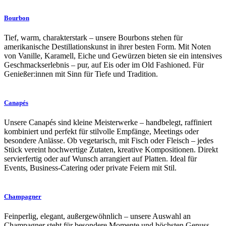
Bourbon
Tief, warm, charakterstark – unsere Bourbons stehen für
amerikanische Destillationskunst in ihrer besten Form. Mit Noten
von Vanille, Karamell, Eiche und Gewürzen bieten sie ein intensives
Geschmackserlebnis – pur, auf Eis oder im Old Fashioned. Für
Genießer:innen mit Sinn für Tiefe und Tradition.
Canapés
Unsere Canapés sind kleine Meisterwerke – handbelegt, raffiniert
kombiniert und perfekt für stilvolle Empfänge, Meetings oder
besondere Anlässe. Ob vegetarisch, mit Fisch oder Fleisch – jedes
Stück vereint hochwertige Zutaten, kreative Kompositionen. Direkt
servierfertig oder auf Wunsch arrangiert auf Platten. Ideal für
Events, Business-Catering oder private Feiern mit Stil.
Champagner
Feinperlig, elegant, außergewöhnlich – unsere Auswahl an
Champagner steht für besondere Momente und höchsten Genuss.