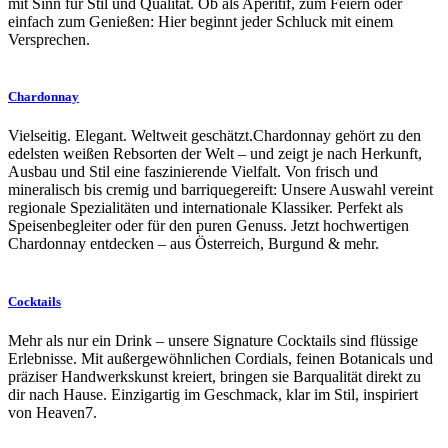
mit Sinn für Stil und Qualität. Ob als Aperitif, zum Feiern oder
einfach zum Genießen: Hier beginnt jeder Schluck mit einem
Versprechen.
Chardonnay
Vielseitig. Elegant. Weltweit geschätzt.Chardonnay gehört zu den
edelsten weißen Rebsorten der Welt – und zeigt je nach Herkunft,
Ausbau und Stil eine faszinierende Vielfalt. Von frisch und
mineralisch bis cremig und barriquegereift: Unsere Auswahl vereint
regionale Spezialitäten und internationale Klassiker. Perfekt als
Speisenbegleiter oder für den puren Genuss. Jetzt hochwertigen
Chardonnay entdecken – aus Österreich, Burgund & mehr.
Cocktails
Mehr als nur ein Drink – unsere Signature Cocktails sind flüssige
Erlebnisse. Mit außergewöhnlichen Cordials, feinen Botanicals und
präziser Handwerkskunst kreiert, bringen sie Barqualität direkt zu
dir nach Hause. Einzigartig im Geschmack, klar im Stil, inspiriert
von Heaven7.