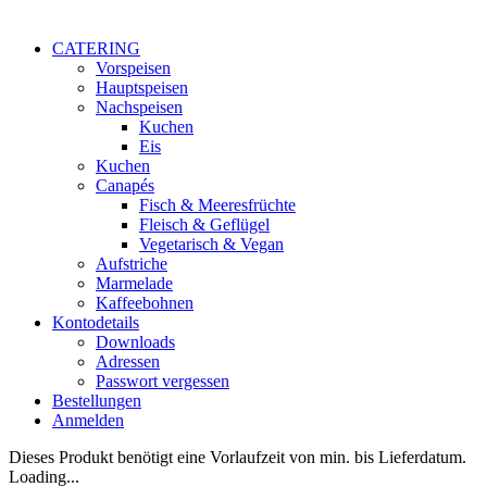
CATERING
Vorspeisen
Hauptspeisen
Nachspeisen
Kuchen
Eis
Kuchen
Canapés
Fisch & Meeresfrüchte
Fleisch & Geflügel
Vegetarisch & Vegan
Aufstriche
Marmelade
Kaffeebohnen
Kontodetails
Downloads
Adressen
Passwort vergessen
Bestellungen
Anmelden
Dieses Produkt benötigt eine Vorlaufzeit von min. bis Lieferdatum.
Loading...