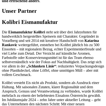
und erfrischend anders
.
Unser Partner
Kolibri Eismanufaktur
Die
Eismanufaktur Kolibri
steht seit über drei Jahrzehnten für
handwerklich hergestelltes Speiseeis mit Charakter. Gegründet in
Vorarlberg und seit 2014 mit kreativer Handschrift von
Katarina
Rankovic
weitergeführt, entstehen bei Kolibri jährlich bis zu 500
Eissorten – mit regionalem Bezug, echter Experimentierfreude und
viel Liebe zum Detail. Der Verzicht auf künstliche Aromen,
Farbstoffe oder Konservierungsmittel ist für das Team ebenso
selbstverständlich wie der Fokus auf Nachhaltigkeit. Das zeigt sich
vor allem in der
„Schlanken Linie“
: reduziertes Verpackungsdesign
ohne Plastikdeckel, ohne Löffel, ohne unnötigen Müll – aber mit
vollem Geschmack.
Kolibri versteht Eis nicht als Produkt, sondern als Ausdruck einer
Haltung. Mit saisonalen Zutaten, klarer Regionalität und dem
Anspruch, Genuss und Verantwortung zu verbinden, wurde Kolibri
mehrfach zu einem der beliebtesten Eissalons Österreichs gewählt.
Im Jubiläumsjahr 2024 – zehn Jahre unter aktueller Leitung – geht
das Unternehmen den nächsten Schritt: Mit einer neuen