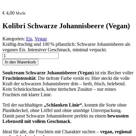
€
4,00
MwSt.
Kolibri Schwarze Johannisbeere (Vegan)
Kategorien:
Eis
,
Vegan
Kräftig-fruchtig und 100 % pflanzlich: Schwarze Johannisbeere als
veganes Eis. Intensiver Geschmack, minimal verpackt.
Kolibri
Schwarze
In den Warenkorb
Johannisbeere
(Vegan)
Soulcream Schwarze Johannisbeere (Vegan)
ist ein Becher voller
Menge
Fruchtintensität
. Die tiefrote Farbe verrät es: Hier steckt die volle
Kraft der schwarzen Johannisbeere drin – herb, frisch, belebend.
Kein Schnickschnack, keine tierischen Zusätze – nur reines
Fruchteis mit klarer Linie.
Teil der nachhaltigen
„Schlanken Linie“
, kommt die Sorte ohne
Plastikdeckel, ohne Löffel und ohne unnötige Umverpackung.
Damit passt Schwarze Johannisbeere perfekt zu einem
bewussten
Lebensstil mit vollem Geschmack
.
Ideal für alle, die Fruchteis mit Charakter suchen –
vegan, regional