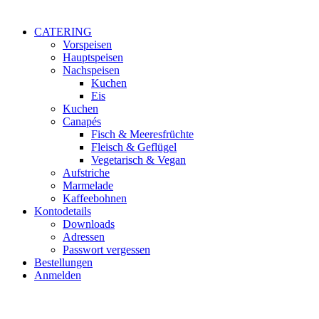
CATERING
Vorspeisen
Hauptspeisen
Nachspeisen
Kuchen
Eis
Kuchen
Canapés
Fisch & Meeresfrüchte
Fleisch & Geflügel
Vegetarisch & Vegan
Aufstriche
Marmelade
Kaffeebohnen
Kontodetails
Downloads
Adressen
Passwort vergessen
Bestellungen
Anmelden