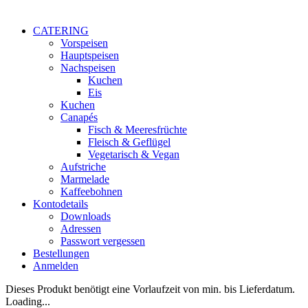
CATERING
Vorspeisen
Hauptspeisen
Nachspeisen
Kuchen
Eis
Kuchen
Canapés
Fisch & Meeresfrüchte
Fleisch & Geflügel
Vegetarisch & Vegan
Aufstriche
Marmelade
Kaffeebohnen
Kontodetails
Downloads
Adressen
Passwort vergessen
Bestellungen
Anmelden
Dieses Produkt benötigt eine Vorlaufzeit von min. bis Lieferdatum.
Loading...