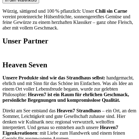
In den Warenkorb
Carne
Menge
Würzig, sättigend und 100 % pflanzlich: Unser
Chili sin Carne
vereint proteinreiche Hülsenfrüchte, sonnengereiftes Gemüse und
feine Gewürze zu einem herzhaften Klassiker – ganz ohne Fleisch,
aber mit vollem Geschmack.
Unser Partner
Heaven Seven
Unsere Produkte sind wie das Strandhaus selbst:
handgemacht,
ehrlich und mit Sinn für das Schöne im Einfachen. Was als Idee an
einem Ort voller Lebensfreude begann, wurde zur gelebten
Philosophie:
Heaven7 ist ein Raum für ehrlichen Geschmack,
persönliche Begegnungen und kompromisslose Qualität.
Direkt am See entstand das
Heaven7 Strandhaus
– ein Ort, an dem
Sommer, Leichtigkeit und gute Gesellschaft zuhause sind. Hier
denken wir Kulinarik neu: regional verwurzelt, weltoffen
interpretiert. Und genau so entstehen auch unsere
Heaven7
Eigenkreationen
: mit Liebe zum Handwerk und einem feinen
Gespür für ausgewogene Aromen.