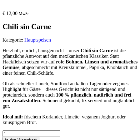
€
12,00
MwSt.
Chili sin Carne
Kategorie:
Hauptspeisen
Herzhaft, ehrlich, hausgemacht – unser
Chili sin Carne
ist die
pflanzliche Antwort auf den mexikanischen Klassiker. Statt
Hackfleisch setzen wir auf
rote Bohnen, Linsen und aromatisches
Gemüse
, abgeschmeckt mit Kreuzkümmel, Paprika, Knoblauch und
einer feinen Chili-Schärfe.
Ob als schneller Lunch, Soulfood an kalten Tagen oder veganes
Highlight für Gäste – dieses Gericht ist nicht nur sättigend und
proteinreich, sondern auch
100 % pflanzlich, natürlich und frei
von Zusatzstoffen
. Schonend gekocht, fix serviert und unglaublich
gut.
Ideal mit:
frischem Koriander, Limette, veganem Joghurt oder
knusprigem Brot.
Chili
sin