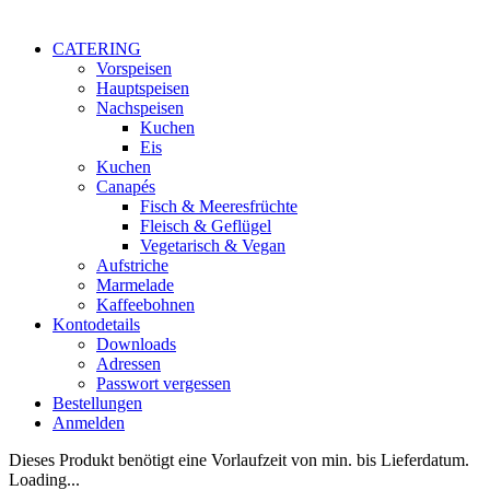
CATERING
Vorspeisen
Hauptspeisen
Nachspeisen
Kuchen
Eis
Kuchen
Canapés
Fisch & Meeresfrüchte
Fleisch & Geflügel
Vegetarisch & Vegan
Aufstriche
Marmelade
Kaffeebohnen
Kontodetails
Downloads
Adressen
Passwort vergessen
Bestellungen
Anmelden
Dieses Produkt benötigt eine Vorlaufzeit von min. bis Lieferdatum.
Loading...