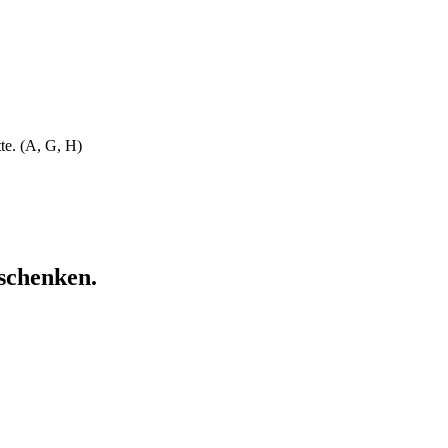
te. (A, G, H)
rschenken.