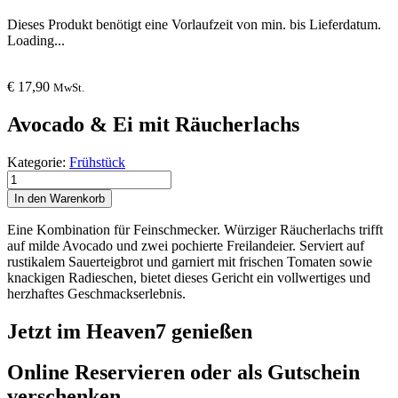
Dieses Produkt benötigt eine Vorlaufzeit von min. bis Lieferdatum.
Loading...
€
17,90
MwSt.
Avocado & Ei mit Räucherlachs
Kategorie:
Frühstück
Avocado
&
In den Warenkorb
Ei
mit
Eine Kombination für Feinschmecker. Würziger Räucherlachs trifft
Räucherlachs
auf milde Avocado und zwei pochierte Freilandeier. Serviert auf
Menge
rustikalem Sauerteigbrot und garniert mit frischen Tomaten sowie
knackigen Radieschen, bietet dieses Gericht ein vollwertiges und
herzhaftes Geschmackserlebnis.
Jetzt im Heaven7 genießen
Online Reservieren oder als Gutschein
verschenken.