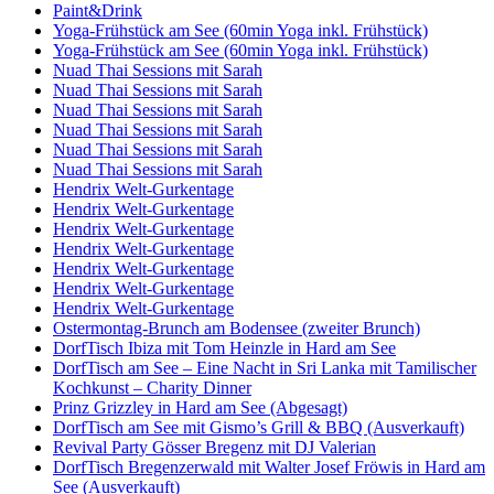
Paint&Drink
Yoga-Frühstück am See (60min Yoga inkl. Frühstück)
Yoga-Frühstück am See (60min Yoga inkl. Frühstück)
Nuad Thai Sessions mit Sarah
Nuad Thai Sessions mit Sarah
Nuad Thai Sessions mit Sarah
Nuad Thai Sessions mit Sarah
Nuad Thai Sessions mit Sarah
Nuad Thai Sessions mit Sarah
Hendrix Welt-Gurkentage
Hendrix Welt-Gurkentage
Hendrix Welt-Gurkentage
Hendrix Welt-Gurkentage
Hendrix Welt-Gurkentage
Hendrix Welt-Gurkentage
Hendrix Welt-Gurkentage
Ostermontag-Brunch am Bodensee (zweiter Brunch)
DorfTisch Ibiza mit Tom Heinzle in Hard am See
DorfTisch am See – Eine Nacht in Sri Lanka mit Tamilischer
Kochkunst – Charity Dinner
Prinz Grizzley in Hard am See (Abgesagt)
DorfTisch am See mit Gismo’s Grill & BBQ (Ausverkauft)
Revival Party Gösser Bregenz mit DJ Valerian
DorfTisch Bregenzerwald mit Walter Josef Fröwis in Hard am
See (Ausverkauft)