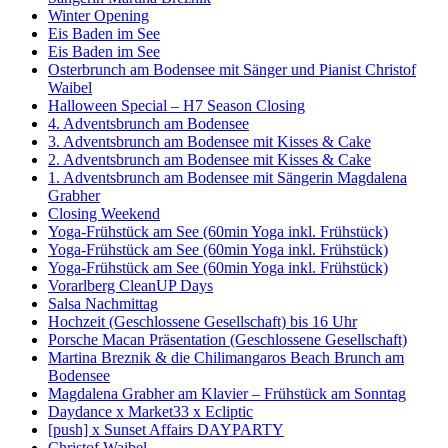
Winter Opening
Eis Baden im See
Eis Baden im See
Osterbrunch am Bodensee mit Sänger und Pianist Christof
Waibel
Halloween Special – H7 Season Closing
4. Adventsbrunch am Bodensee
3. Adventsbrunch am Bodensee mit Kisses & Cake
2. Adventsbrunch am Bodensee mit Kisses & Cake
1. Adventsbrunch am Bodensee mit Sängerin Magdalena
Grabher
Closing Weekend
Yoga-Frühstück am See (60min Yoga inkl. Frühstück)
Yoga-Frühstück am See (60min Yoga inkl. Frühstück)
Yoga-Frühstück am See (60min Yoga inkl. Frühstück)
Vorarlberg CleanUP Days
Salsa Nachmittag
Hochzeit (Geschlossene Gesellschaft) bis 16 Uhr
Porsche Macan Präsentation (Geschlossene Gesellschaft)
Martina Breznik & die Chilimangaros Beach Brunch am
Bodensee
Magdalena Grabher am Klavier – Frühstück am Sonntag
Daydance x Market33 x Ecliptic
[push] x Sunset Affairs DAYPARTY
Christof Waibel