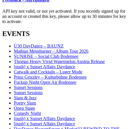
API key not valid, or not yet activated. If you recently signed up for
an account or created this key, please allow up to 30 minutes for key
to activate.
EVENTS
Ü30 DayDance – BAUNZ
Mathias Meusburger – Album Tour 2026
SUNRISE – Social Club Bodensee
Thomas Henry Vivid Watermelon Austria Release
[push] x Sunset Affairs Daydance
Catwalk and Cocktails – Luger Mode
Prinz Grizzley – Kulturbühne Bodensee
Fuckup Night Open Air Bodensee
Sunset Sessions
Sunset Sessions
Slam & Jazz
Poetry Slam
Open Stage
Comedy Night
[push] x Sunset Affairs Daydance
[push] x Sunset Affairs Daydance
DayDance HeavenSeven x Market33 REWIND TO THE