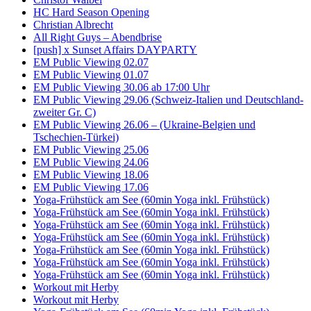
HC Hard Season Opening
Christian Albrecht
All Right Guys – Abendbrise
[push] x Sunset Affairs DAYPARTY
EM Public Viewing 02.07
EM Public Viewing 01.07
EM Public Viewing 30.06 ab 17:00 Uhr
EM Public Viewing 29.06 (Schweiz-Italien und Deutschland-
zweiter Gr. C)
EM Public Viewing 26.06 – (Ukraine-Belgien und
Tschechien-Türkei)
EM Public Viewing 25.06
EM Public Viewing 24.06
EM Public Viewing 18.06
EM Public Viewing 17.06
Yoga-Frühstück am See (60min Yoga inkl. Frühstück)
Yoga-Frühstück am See (60min Yoga inkl. Frühstück)
Yoga-Frühstück am See (60min Yoga inkl. Frühstück)
Yoga-Frühstück am See (60min Yoga inkl. Frühstück)
Yoga-Frühstück am See (60min Yoga inkl. Frühstück)
Yoga-Frühstück am See (60min Yoga inkl. Frühstück)
Yoga-Frühstück am See (60min Yoga inkl. Frühstück)
Workout mit Herby
Workout mit Herby