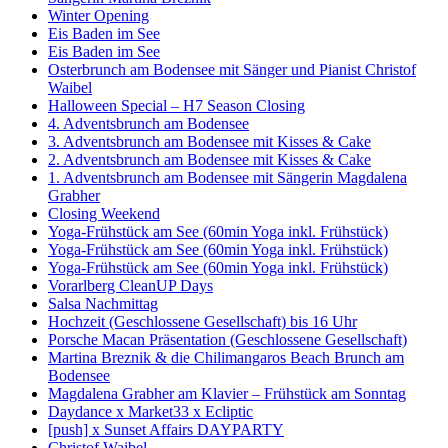
Winter Opening
Eis Baden im See
Eis Baden im See
Osterbrunch am Bodensee mit Sänger und Pianist Christof
Waibel
Halloween Special – H7 Season Closing
4. Adventsbrunch am Bodensee
3. Adventsbrunch am Bodensee mit Kisses & Cake
2. Adventsbrunch am Bodensee mit Kisses & Cake
1. Adventsbrunch am Bodensee mit Sängerin Magdalena
Grabher
Closing Weekend
Yoga-Frühstück am See (60min Yoga inkl. Frühstück)
Yoga-Frühstück am See (60min Yoga inkl. Frühstück)
Yoga-Frühstück am See (60min Yoga inkl. Frühstück)
Vorarlberg CleanUP Days
Salsa Nachmittag
Hochzeit (Geschlossene Gesellschaft) bis 16 Uhr
Porsche Macan Präsentation (Geschlossene Gesellschaft)
Martina Breznik & die Chilimangaros Beach Brunch am
Bodensee
Magdalena Grabher am Klavier – Frühstück am Sonntag
Daydance x Market33 x Ecliptic
[push] x Sunset Affairs DAYPARTY
Christof Waibel