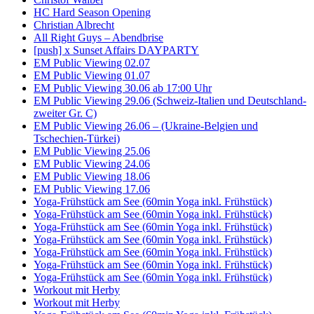
HC Hard Season Opening
Christian Albrecht
All Right Guys – Abendbrise
[push] x Sunset Affairs DAYPARTY
EM Public Viewing 02.07
EM Public Viewing 01.07
EM Public Viewing 30.06 ab 17:00 Uhr
EM Public Viewing 29.06 (Schweiz-Italien und Deutschland-
zweiter Gr. C)
EM Public Viewing 26.06 – (Ukraine-Belgien und
Tschechien-Türkei)
EM Public Viewing 25.06
EM Public Viewing 24.06
EM Public Viewing 18.06
EM Public Viewing 17.06
Yoga-Frühstück am See (60min Yoga inkl. Frühstück)
Yoga-Frühstück am See (60min Yoga inkl. Frühstück)
Yoga-Frühstück am See (60min Yoga inkl. Frühstück)
Yoga-Frühstück am See (60min Yoga inkl. Frühstück)
Yoga-Frühstück am See (60min Yoga inkl. Frühstück)
Yoga-Frühstück am See (60min Yoga inkl. Frühstück)
Yoga-Frühstück am See (60min Yoga inkl. Frühstück)
Workout mit Herby
Workout mit Herby