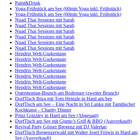
Paint&Drink
Yoga-Frühstück am See (60min Yoga inkl. Frühstück)
Yoga-Frühstück am See (60min Yoga inkl. Frühstück)
Nuad Thai Sessions mit Sarah
Nuad Thai Sessions mit Sarah
Nuad Thai Sessions mit Sarah
Nuad Thai Sessions mit Sarah
Nuad Thai Sessions mit Sarah
Nuad Thai Sessions mit Sarah
Hendrix Welt-Gurkentage
Hendrix Welt-Gurkentage
Hendrix Welt-Gurkentage
Hendrix Welt-Gurkentage
Hendrix Welt-Gurkentage
Hendrix Welt-Gurkentage
Hendrix Welt-Gurkentage
Ostermontag-Brunch am Bodensee (zweiter Brunch)
DorfTisch Ibiza mit Tom Heinzle in Hard am See
DorfTisch am See – Eine Nacht in Sri Lanka mit Tamilischer
Kochkunst – Charity Dinner
Prinz Grizzley in Hard am See (Abgesagt)
DorfTisch am See mit Gismo’s Grill & BBQ (Ausverkauft)
Revival Party Gösser Bregenz mit DJ Valerian
DorfTisch Bregenzerwald mit Walter Josef Fröwis in Hard am
See (Ausverkauft)