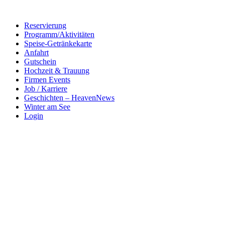
Reservierung
Programm/Aktivitäten
Speise-Getränkekarte
Anfahrt
Gutschein
Hochzeit & Trauung
Firmen Events
Job / Karriere
Geschichten – HeavenNews
Winter am See
Login