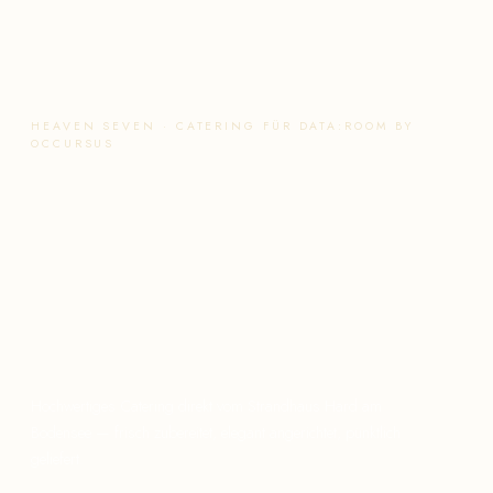
HEAVEN SEVEN · CATERING FÜR DATA:ROOM BY
OCCURSUS
Ihr Event bei
data:room by occursus
— wir bringen das
Beste.
Hochwertiges Catering direkt vom Strandhaus Hard am
Bodensee — frisch zubereitet, elegant angerichtet, pünktlich
geliefert.