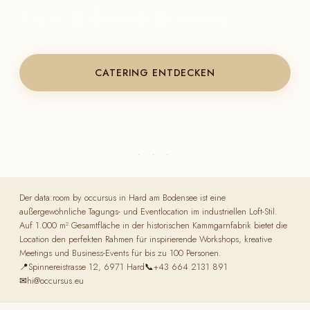
Täglich frisch
500+ Events
Bis 100 Personen
CATERING ENTDECKEN
· · ·
Der data:room by occursus in Hard am Bodensee ist eine
außergewöhnliche Tagungs- und Eventlocation im industriellen Loft-Stil.
Auf 1.000 m² Gesamtfläche in der historischen Kammgarnfabrik bietet die
Location den perfekten Rahmen für inspirierende Workshops, kreative
Meetings und Business-Events für bis zu 100 Personen.
📍
Spinnereistrasse 12, 6971 Hard
📞
+43 664 2131 891
✉
hi@occursus.eu