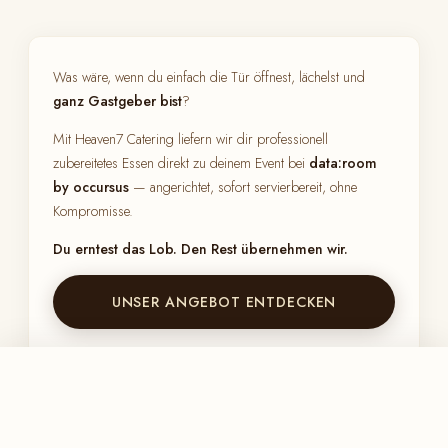
Was wäre, wenn du einfach die Tür öffnest, lächelst und
ganz Gastgeber bist
?
Mit Heaven7 Catering liefern wir dir professionell
zubereitetes Essen direkt zu deinem Event bei
data:room
by occursus
— angerichtet, sofort servierbereit, ohne
Kompromisse.
Du erntest das Lob. Den Rest übernehmen wir.
UNSER ANGEBOT ENTDECKEN
HEAVEN SEVEN CATERING
IN DEN WARENKORB
Für data:room by occursus