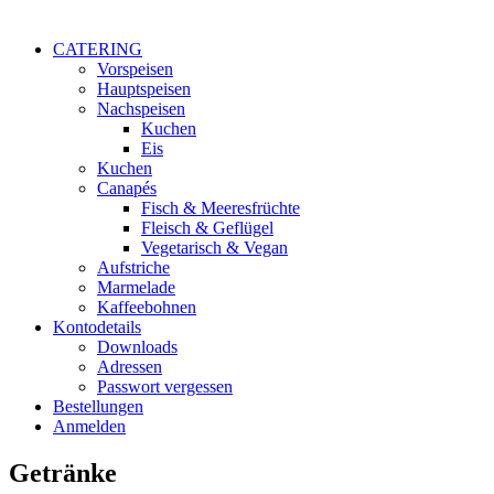
CATERING
Vorspeisen
Hauptspeisen
Nachspeisen
Kuchen
Eis
Kuchen
Canapés
Fisch & Meeresfrüchte
Fleisch & Geflügel
Vegetarisch & Vegan
Aufstriche
Marmelade
Kaffeebohnen
Kontodetails
Downloads
Adressen
Passwort vergessen
Bestellungen
Anmelden
Getränke